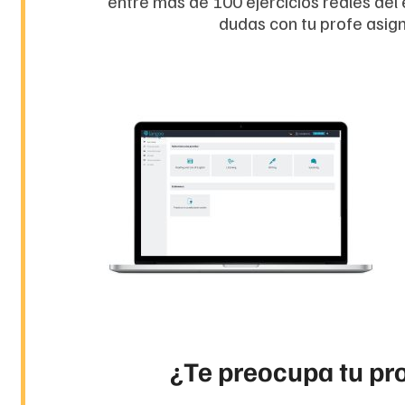
entre más de 100 ejercicios reales del
dudas con tu profe asig
¿Te preocupa tu pr