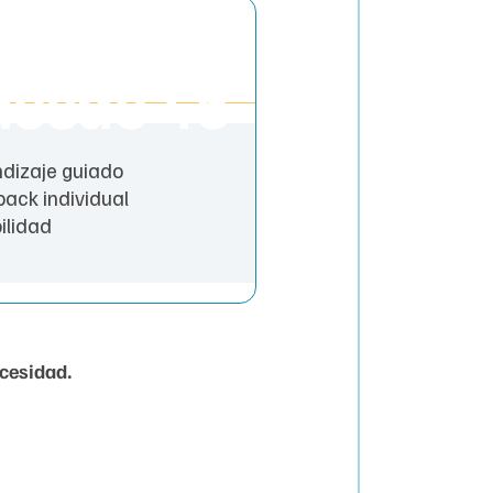
o
desde 45
dizaje guiado
ack individual
bilidad
cesidad.