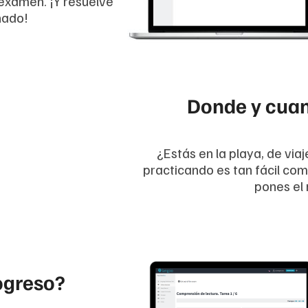
 examen. ¡Y resuelve
nado!
Donde y cuan
¿Estás en la playa, de via
practicando es tan fácil com
pones el 
ogreso?